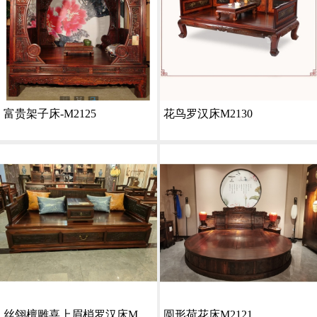
富贵架子床-M2125
花鸟罗汉床M2130
丝翎檀雕喜上眉梢罗汉床M2143
圆形荷花床M2121