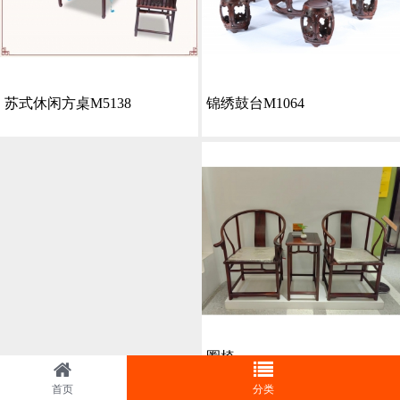
苏式休闲方桌M5138
锦绣鼓台M1064
圈椅
首页
分类